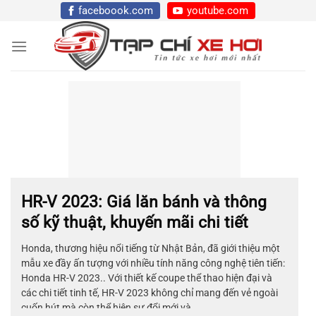
Chuyển
faceboook.com
youtube.com
đến
nội
dung
HR-V 2023: Giá lăn bánh và thông
số kỹ thuật, khuyến mãi chi tiết
Honda, thương hiệu nổi tiếng từ Nhật Bản, đã giới thiệu một
mẫu xe đầy ấn tượng với nhiều tính năng công nghệ tiên tiến:
Honda HR-V 2023.. Với thiết kế coupe thể thao hiện đại và
các chi tiết tinh tế, HR-V 2023 không chỉ mang đến vẻ ngoài
cuốn hút mà còn thể hiện sự đổi mới và ...