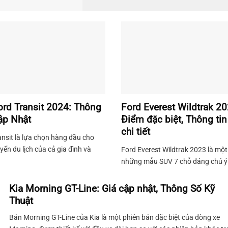
ord Transit 2024: Thông
Ford Everest Wildtrak 20
ập Nhật
Điểm đặc biệt, Thông tin
chi tiết
ansit là lựa chọn hàng đầu cho
yển du lịch của cả gia đình và
Ford Everest Wildtrak 2023 là một
ghiệp. Xe được trang bị động cơ
những mẫu SUV 7 chỗ đáng chú ý t
mạnh mẽ, cung cấp sức mạnh và
trường Việt Nam, mang đến sự hò
t vượt trội trong mọi điều kiện
quyện giữa sự mạnh mẽ của thiết 
Kia Morning GT-Line: Giá cập nhật, Thông Số Kỹ
Ngoài ra, nội thất của Ford
ngoại thất và tính năng hiện đại c
Thuật
được thiết kế hiện đại và tiện nghi,
thất. Được nhập khẩu nguyên chiế
Bản Morning GT-Line của Kia là một phiên bản đặc biệt của dòng xe
g gian ...
Thái Lan, chiếc xe này không chỉ n