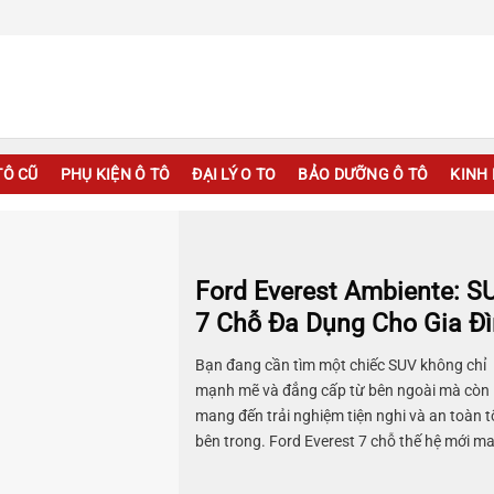
TÔ CŨ
PHỤ KIỆN Ô TÔ
ĐẠI LÝ O TO
BẢO DƯỠNG Ô TÔ
KINH 
Ford Everest Ambiente: S
7 Chỗ Đa Dụng Cho Gia Đ
Bạn đang cần tìm một chiếc SUV không chỉ
mạnh mẽ và đẳng cấp từ bên ngoài mà còn
mang đến trải nghiệm tiện nghi và an toàn t
bên trong. Ford Everest 7 chỗ thế hệ mới m
đến sự kết hợp hoàn hảo giữa sức mạnh, hi
suất và tính năng an toàn vượt trội, đáp ứng 