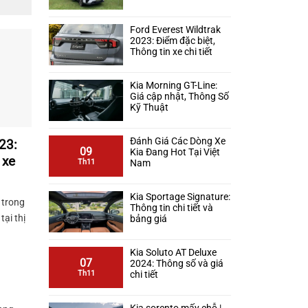
Ford Everest Wildtrak
2023: Điểm đặc biệt,
Thông tin xe chi tiết
Kia Morning GT-Line:
Giá cập nhật, Thông Số
Kỹ Thuật
Đánh Giá Các Dòng Xe
23:
09
Kia Đang Hot Tại Việt
 xe
Th11
Nam
Kia Sportage Signature:
 trong
Thông tin chi tiết và
ại thị
bảng giá
a
kế
Kia Soluto AT Deluxe
07
2024: Thông số và giá
ủa nội
Th11
chi tiết
c từ
ổi bật