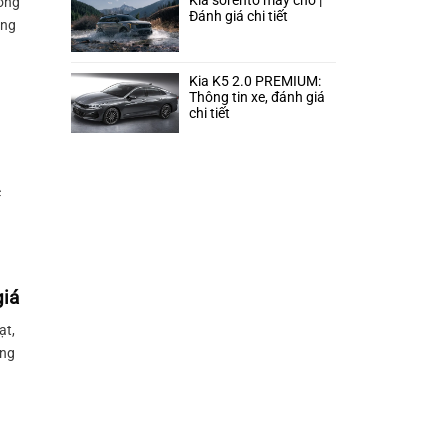
Kia sorento mấy chỗ |
rong
Đánh giá chi tiết
ăng
Kia K5 2.0 PREMIUM:
Thông tin xe, đánh giá
chi tiết
c
giá
ạt,
ùng