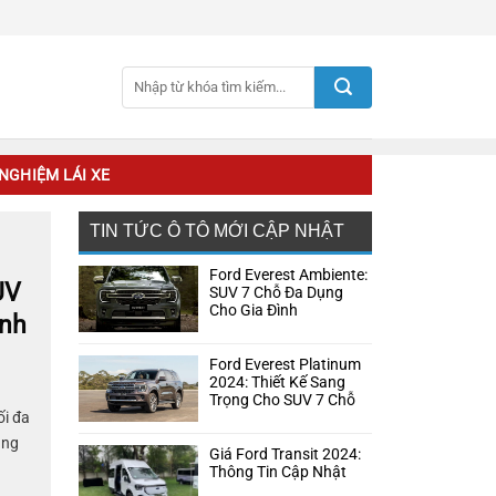
NGHIỆM LÁI XE
TIN TỨC Ô TÔ MỚI CẬP NHẬT
Ford Everest Ambiente:
UV
SUV 7 Chỗ Đa Dụng
Cho Gia Đình
ình
Ford Everest Platinum
2024: Thiết Kế Sang
Trọng Cho SUV 7 Chỗ
ối đa
ang
Giá Ford Transit 2024:
ệu
Thông Tin Cập Nhật
...