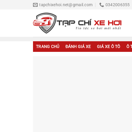
Chuyển
tapchixehoi.net@gmail.com
0342006355
đến
nội
dung
TRANG CHỦ
ĐÁNH GIÁ XE
GIÁ XE Ô TÔ
Ô 