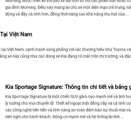
Morning, được thiết kế với đầu xe dài hơn so với các phiên bản khác t
với vẻ ngoài ...
gia đình Morning. Điều này mang lại cho xe một diện mạo trẻ trung, n
động và đầy cá tính hơn, đồng thời nâng cao khả năng thu hút của ...
Tại Việt Nam
n tại Việt Nam, cạnh tranh sòng phẳng với các thương hiệu như Toyota và
ng xe này cũng như các dòng xe Kia đang có mặt trên thị trường, và đặ
Kia Sportage Signature: Thông tin chi tiết và bảng 
Kia Sportage Signature là một chiếc SUV gầm cao mạnh mẽ và linh ho
lý tưởng cho mọi chuyến đi. Thiết kế ngoại thất đẳng cấp và cá tính c
các công nghệ tiên tiến và tính năng an toàn đảm bảo sự thoải mái và
tiện nghi cho hành khách. Động cơ mạnh mẽ và hệ thống lái linh ...