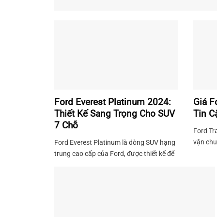
Ford Everest Platinum 2024:
Giá F
Thiết Kế Sang Trọng Cho SUV
Tin C
7 Chỗ
Ford Tr
vận chu
Ford Everest Platinum là dòng SUV hạng
doanh n
trung cao cấp của Ford, được thiết kế để
diesel 
mang đến trải nghiệm sang trọng và tiện
hiệu suấ
nghi tối đa cho khách hàng. Xe sở hữu
đường. 
không chỉ ngoại hình mạnh mẽ mà còn
Transit 
tính năng vận hành đáng tin cậy, phù hợp
tạo khôn
với cả điều kiện đường phố và địa hình