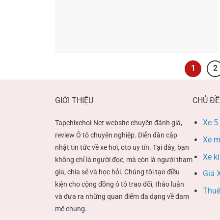
1
2
GIỚI THIỆU
CHỦ ĐỀ
Xe 5
Tapchixehoi.Net website chuyên đánh giá,
review Ô tô chuyên nghiệp. Diễn đàn cập
Xe m
nhật tin tức về xe hơi, oto uy tín. Tại đây, bạn
Xe k
không chỉ là người đọc, mà còn là người tham
gia, chia sẻ và học hỏi. Chúng tôi tạo điều
Giá X
kiện cho cộng đồng ô tô trao đổi, thảo luận
Thuê
và đưa ra những quan điểm đa dạng về đam
mê chung.