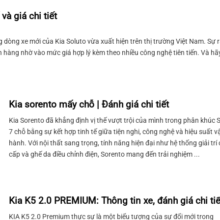
à giá chi tiết
g dòng xe mới của Kia Soluto vừa xuất hiện trên thị trường Việt Nam. Sự 
 hàng nhờ vào mức giá hợp lý kèm theo nhiều công nghệ tiên tiến. Và hã
Kia sorento mấy chỗ | Đánh giá chi tiết
Kia Sorento đã khẳng định vị thế vượt trội của mình trong phân khúc 
7 chỗ bằng sự kết hợp tinh tế giữa tiện nghi, công nghệ và hiệu suất v
hành. Với nội thất sang trọng, tính năng hiện đại như hệ thống giải trí
cấp và ghế da điều chỉnh điện, Sorento mang đến trải nghiệm ...
Kia K5 2.0 PREMIUM: Thông tin xe, đánh giá chi tiế
KIA K5 2.0 Premium thực sự là một biểu tượng của sự đổi mới trong